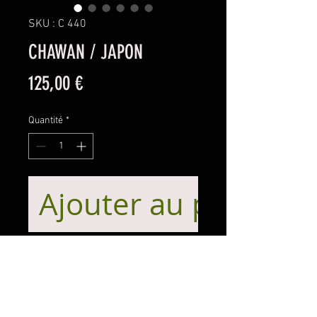
SKU : C 440
CHAWAN / JAPON
Prix
125,00 €
Quantité
*
Ajouter au panier
Chawan en grés pour la cérémonie
du thé
Tres originale couverte bulbeuse
irreguliere .