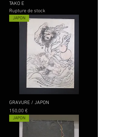
TAKO E
Rupture de stock
JAPON
GRAVURE / JAPON
Prix
150,00 €
JAPON