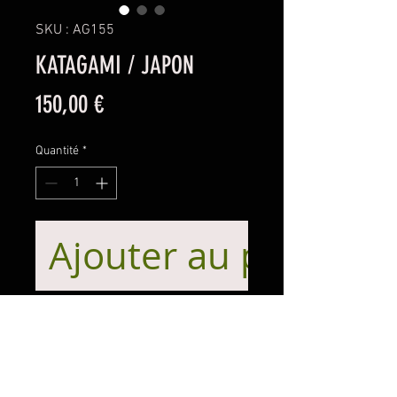
SKU : AG155
KATAGAMI / JAPON
Prix
150,00 €
Quantité
*
Ajouter au panier
Pochoir en papier découpé et
armé utilisé pour l'impression des
Katazome.
Patine et traces de couleur