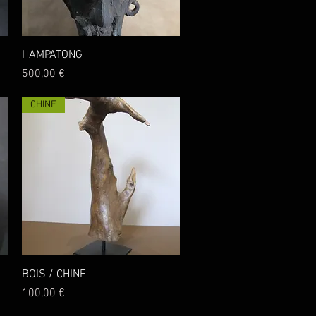
Aperçu rapide
HAMPATONG
Prix
500,00 €
CHINE
Aperçu rapide
BOIS / CHINE
Prix
100,00 €