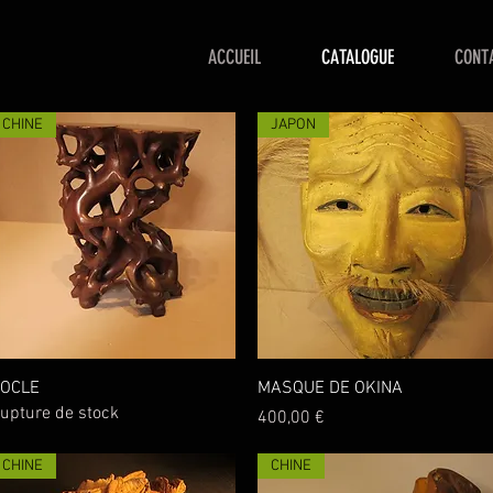
ACCUEIL
CATALOGUE
CONT
CHINE
JAPON
Aperçu rapide
Aperçu rapide
OCLE
MASQUE DE OKINA
upture de stock
Prix
400,00 €
CHINE
CHINE