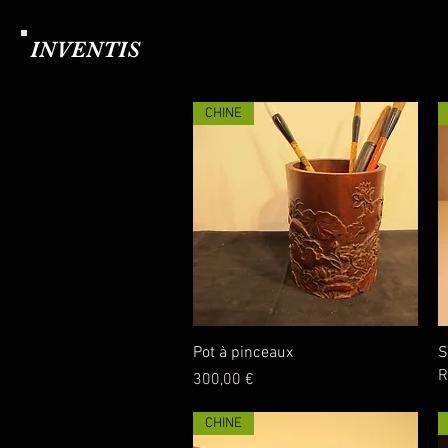
INVENTIS
CHINE
Aperçu rapide
Pot à pinceaux
S
R
Prix
300,00 €
CHINE