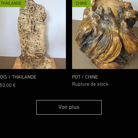
THAILANDE
CHINE
Aperçu rapide
Aperçu rapide
OIS / THAILANDE
POT / CHINE
Rupture de stock
rix
50,00 €
Voir plus