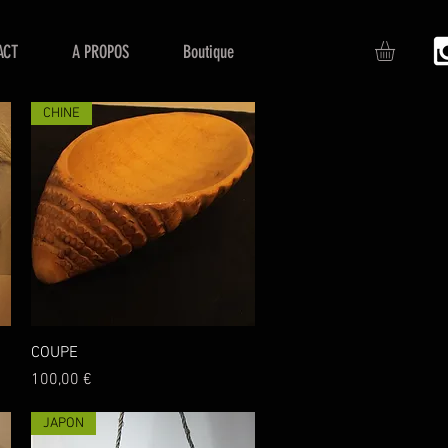
ACT
A PROPOS
Boutique
CHINE
Aperçu rapide
COUPE
Prix
100,00 €
JAPON