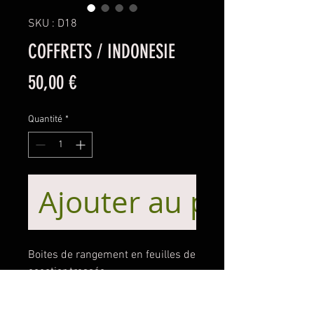
SKU : D18
COFFRETS / INDONESIE
Prix
50,00 €
Quantité
*
Ajouter au panier
Boites de rangement en feuilles de
cocotier tressée.
Origine SUMBA
Décor tres soigné avec parties en