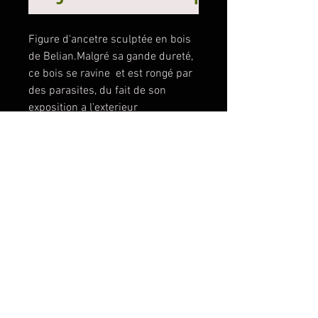
Figure d'ancetre sculptée en bois
de Belian.Malgré sa gande dureté,
ce bois se ravine et est rongé par
des parasites, du fait de son
exposition a l'exterieur
Il est une figure d'ancetre,
protectrice. Celle ci , malgré son
aspct terrifiant,accompagnée de
son animal fidele - un petit singe -
protege les enfants des mauvais
esprits.
Le bois raviné et vermoulu
conserve une solide stabilité et un
socle est fourni
Le bois a été traité.
Hauteur 95 cm