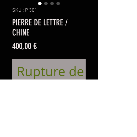
SKU : P 301
PIERRE DE LETTRE /
CHINE
Prix
400,00 €
Rupture de stock
Gongshi avec des parties de
quartz symbolisant la neige
Sur un beau socle en bois dur
Tres bon état
Longueur 28 cm