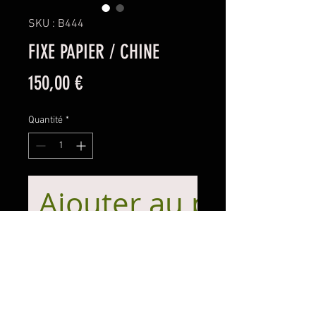
SKU : B444
FIXE PAPIER / CHINE
Prix
150,00 €
Quantité
*
Ajouter au panier
En forme originale de ruban
ondulé, toutes faces polies
Bon état
18 X 4.5 cm