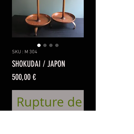
SKU : M 304
SHOKUDAI / JAPON
Prix
500,00 €
Rupture de stock
Paire de chandeliers en cuivre.
Au Japon, ils etaient posés sur le